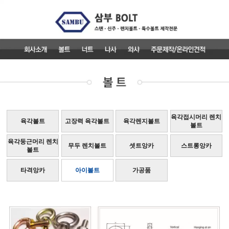
육각접시머리 렌치
육각볼트
고장력 육각볼트
육각렌지볼트
볼트
육각둥근머리 렌치
무두 렌치볼트
셋트앙카
스트롱앙카
볼트
타격앙카
아이볼트
가공품